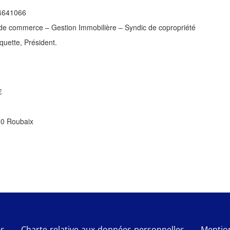
4641066
 de commerce – Gestion Immobilière – Syndic de copropriété
uette, Président.
€
100 Roubaix
es
Charte relative aux données personnelles
Mention